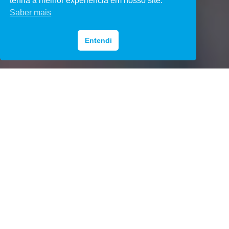
tenha a melhor experiência em nosso site.
Saber mais
Entendi
Conheça nossas
soluções
BANCOS, COOPERATIVAS DE
CRÉDITO E FINTECHS COM TOTAL
CONTROLE SOBRE SUAS
OPERAÇÕES DE CRÉDITO